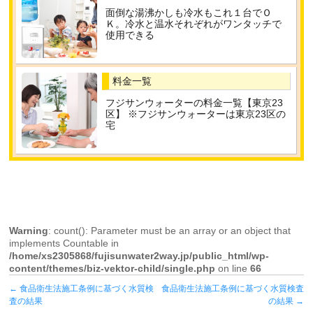
面倒な湯沸かしも冷水もこれ１台でＯ
Ｋ。冷水と温水それぞれがワンタッチで
使用できる
料金一覧
フジサンウォーターの料金一覧【東京23
区】 ※フジサンウォーターは東京23区の
宅
Warning
: count(): Parameter must be an array or an object that
implements Countable in
/home/xs2305868/fujisunwater2way.jp/public_html/wp-
content/themes/biz-vektor-child/single.php
on line
66
←
食品衛生法施工条例に基づく水質検
食品衛生法施工条例に基づく水質検査
査の結果
の結果
→