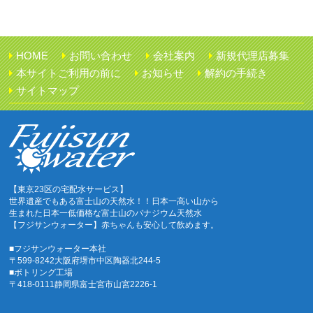
HOME
お問い合わせ
会社案内
新規代理店募集
本サイトご利用の前に
お知らせ
解約の手続き
サイトマップ
【東京23区の宅配水サービス】
世界遺産でもある富士山の天然水！！日本一高い山から
生まれた日本一低価格な富士山のバナジウム天然水
【フジサンウォーター】赤ちゃんも安心して飲めます。
■フジサンウォーター本社
〒599-8242大阪府堺市中区陶器北244-5
■ボトリング工場
〒418-0111静岡県富士宮市山宮2226-1