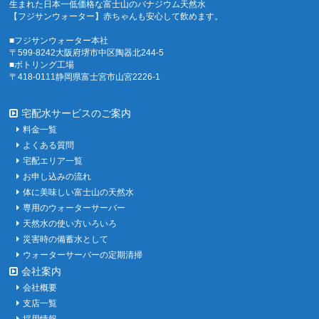
生まれた日本一低価格な富士山のバナジウム天然水
【フジサンウォーター】赤ちゃんも安心して飲めます。
■フジサンウォーター本社
〒599-8242大阪府堺市中区陶器北244-5
■ボトリング工場
〒418-0111静岡県富士宮市山宮2226-1
宅配水サービスのご案内
料金一覧
よくある質問
宅配エリア一覧
お申し込みの流れ
体に美味しい富士山の天然水
専用のウォーターサーバー
天然水の使い方いろいろ
災害時の備蓄水として
ウォーターサーバーの定期清掃
会社案内
会社概要
支店一覧